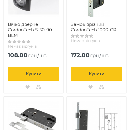
Вічко дверне
Замок врізний
CordonTech S-50-90-
CordonTech 1000-CR
BLM
Немає відгуків
Немає відгуків
108.00
172.00
грн
/
шт.
грн
/
шт.
Купити
Купити