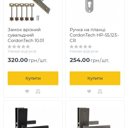
Замок врізний
Ручка на планці
сувальдний
CordonTech HP-55.123.-
CordonTech 10.01
CR
Немає відгуків
Немає відгуків
320.00
254.00
грн
/
шт.
грн
/
шт.
Купити
Купити