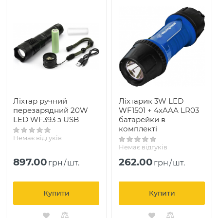
Ліхтар ручний
Ліхтарик 3W LED
перезарядний 20W
WF1501 + 4xAAA LR03
LED WF393 з USB
батарейки в
комплекті
Немає відгуків
Немає відгуків
897.00
262.00
грн
/
шт.
грн
/
шт.
Купити
Купити