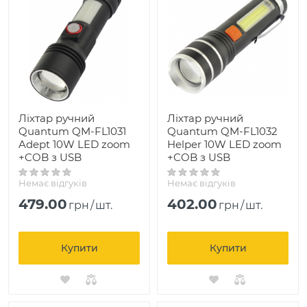
Ліхтар ручний
Ліхтар ручний
Quantum QM-FL1031
Quantum QM-FL1032
Adept 10W LED zoom
Helper 10W LED zoom
+COB з USB
+COB з USB
Немає відгуків
Немає відгуків
479.00
402.00
грн
/
шт.
грн
/
шт.
Купити
Купити