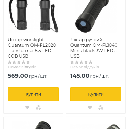
Ліхтар worklight
Ліхтар ручний
Quantum QM-FL2020
Quantum QM-FL1040
Transformer 5w LED-
Minik black 3W LED з
COB USB
USB
Немає відгуків
Немає відгуків
569.00
145.00
грн
/
шт.
грн
/
шт.
Купити
Купити