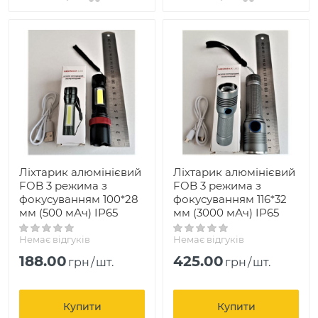
Ліхтарик алюмінієвий
Ліхтарик алюмінієвий
FOB 3 режима з
FOB 3 режима з
фокусуванням 100*28
фокусуванням 116*32
мм (500 мАч) IP65
мм (3000 мАч) IP65
Немає відгуків
Немає відгуків
188.00
425.00
грн
/
шт.
грн
/
шт.
Купити
Купити