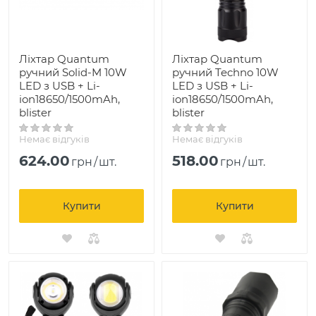
Ліхтар Quantum
Ліхтар Quantum
ручний Solid-M 10W
ручний Techno 10W
LED з USB + Li-
LED з USB + Li-
ion18650/1500mAh,
ion18650/1500mAh,
blister
blister
Немає відгуків
Немає відгуків
624.00
518.00
грн
/
шт.
грн
/
шт.
Купити
Купити